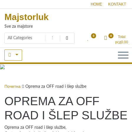
Skip
HOME
KONTAKT
to
Majstorluk
content
Sve za majstore
0
0
Total
рсд
0,00
Oprema za OFF
road i šlep službe
Почетна
Oprema za OFF road i šlep službe
OPREMA ZA OFF
ROAD I ŠLEP SLUŽBE
Oprema za OFF road i šlep službe,