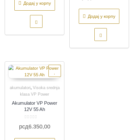
0
Додај у корпу
од
5
Додај у корпу
akumulatori
Visoka srednja
,
Quick View
klasa VP Power
Akumulator VP Power
12V 55 Ah
Оцењено
рсд
6.350,00
са
0
од
5