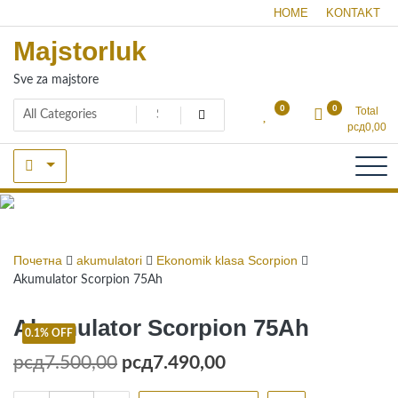
Skip
HOME
KONTAKT
to
Majstorluk
content
Sve za majstore
0
0
Total
рсд
0,00
Shop
Почетна
akumulatori
Ekonomik klasa Scorpion
Akumulator Scorpion 75Ah
Akumulator Scorpion 75Ah
0.1% OFF
Оригинална
Тренутна
рсд
7.500,00
рсд
7.490,00
цена
цена