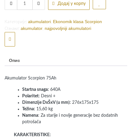
Akumulator
Додај у корпу
је
је:
Scorpion
75Ah
била:
рсд7.490,00.
quantity
akumulatori
Ekonomik klasa Scorpion
Категорије:
,
рсд7.500,00.
akumulator
najpovoljniji akumulatori
Ознаке:
,
Опис
Akumulator Scorpion 75Ah
Startna snaga:
640A
Polaritet:
Desni +
Dimenzije DxŠxV (u mm):
276x175x175
Težina:
15,60 kg
Namena
: Za starije i novije generacije bez dodatnih
potrošača
KARAKTERISTIKE: