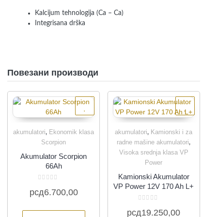
Kalcijum tehnologija (Ca – Ca)
Integrisana drška
Повезани производи
akumulatori
Ekonomik klasa
akumulatori
Kamionski i za
,
,
Quick View
Quick View
Scorpion
radne mašine akumulatori
,
Visoka srednja klasa VP
Akumulator Scorpion
Power
66Ah
Kamionski Akumulator
VP Power 12V 170 Ah L+
Оцењено
рсд
6.700,00
са
0
од
Оцењено
5
рсд
19.250,00
са