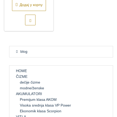
Додај у корпу
blog
HOME
ČIZME
dečije čizme
modne/ženske
AKUMULATORI
Premijum klasa AKOM
Visoka srednja klasa VP Power
Ekonomik klasa Scorpion
VITLA