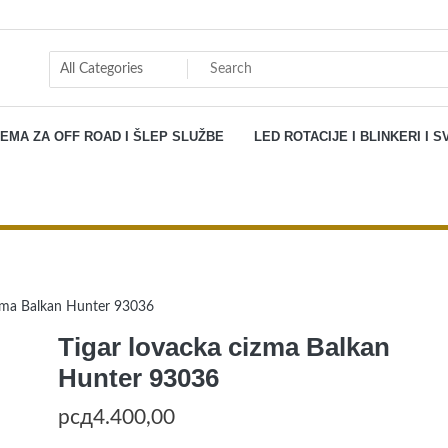
EMA ZA OFF ROAD I ŠLEP SLUŽBE
LED ROTACIJE I BLINKERI I
Shop
izma Balkan Hunter 93036
Tigar lovacka cizma Balkan
Hunter 93036
рсд
4.400,00