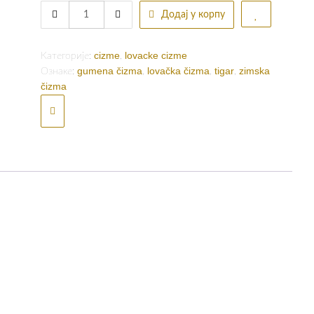
Tigar
Додај у корпу
lovacka
cizma
Balkan
cizme
lovacke cizme
Категорије:
,
Hunter
gumena čizma
lovačka čizma
tigar
zimska
Ознаке:
,
,
,
93036
čizma
quantity