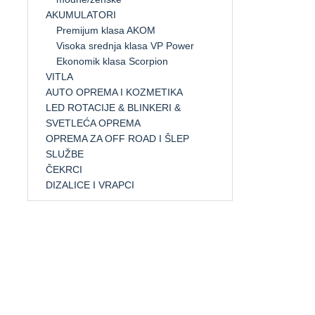
AKUMULATORI
Premijum klasa AKOM
Visoka srednja klasa VP Power
Ekonomik klasa Scorpion
VITLA
AUTO OPREMA I KOZMETIKA
LED ROTACIJE & BLINKERI &
SVETLEĆA OPREMA
OPREMA ZA OFF ROAD I ŠLEP
SLUŽBE
ČEKRCI
DIZALICE I VRAPCI