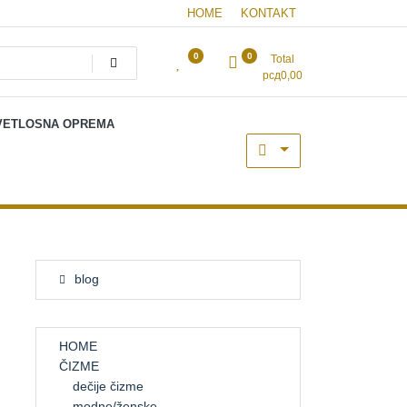
HOME
KONTAKT
0
0
Total
рсд
0,00
 SVETLOSNA OPREMA
blog
HOME
ČIZME
dečije čizme
modne/ženske