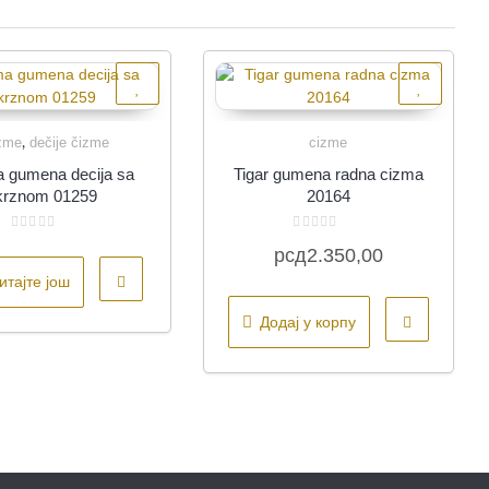
zme
dečije čizme
cizme
,
Quick View
Quick View
 gumena decija sa
Tigar gumena radna cizma
krznom 01259
20164
Оцењено
Оцењено
рсд
2.350,00
са
са
0
0
итајте још
од
од
5
5
Додај у корпу