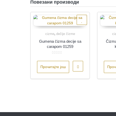
Повезани производи
cizme
dečije čizme
ci
,
Quick View
Gumena čizma decije sa
Čizma
carapom 01259
Оцењено
са
0
Прочитајте још
од
Проч
5