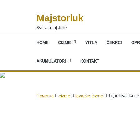
Skip
to
Majstorluk
content
Sve za majstore
HOME
CIZME
VITLA
ČEKRCI
OPR
AKUMULATORI
KONTAKT
Почетна
cizme
lovacke cizme
Tigar lovacka c