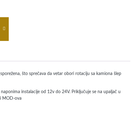
sporežena, što sprečava da vetar obori rotaciju sa kamiona šlep
aponima instalacije od 12v do 24V. Priključuje se na upaljač u
 ili MOD-ova