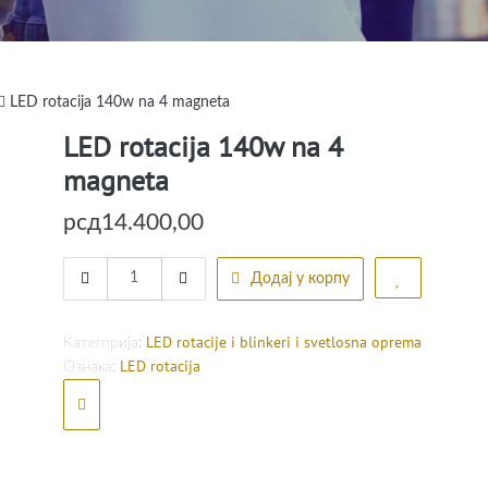
LED rotacija 140w na 4 magneta
LED rotacija 140w na 4
magneta
рсд
14.400,00
LED
Додај у корпу
rotacija
140w
na
LED rotacije i blinkeri i svetlosna oprema
Категорија:
4
LED rotacija
Ознака:
magneta
quantity