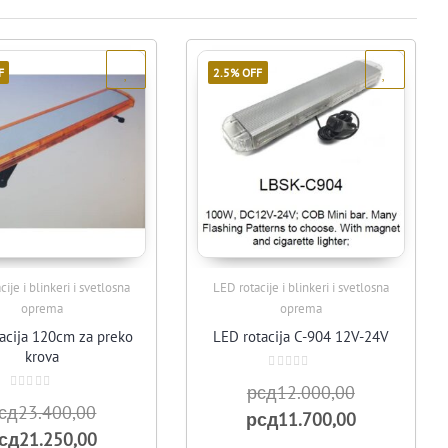
F
2.5% OFF
ije i blinkeri i svetlosna
LED rotacije i blinkeri i svetlosna
Quick View
Quick View
oprema
oprema
acija 120cm za preko
LED rotacija C-904 12V-24V
krova
Оцењено
Оригиналн
рсд
12.000,00
са
Оцењено
0
Оригинална
сд
23.400,00
са
цена
Тренутна
рсд
од
11.700,00
0
5
цена
Тренутна
сд
од
21.250,00
је
цена
5