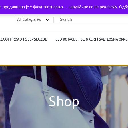
Одб
а продавница је у фази тестирања — наруџбине се не реализују.
ZA OFF ROAD I ŠLEP SLUŽBE
LED ROTACIJE I BLINKERI I SVETLOSNA OPR
Shop