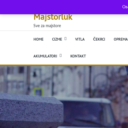
Skip
Ов
to
Majstorluk
content
Sve za majstore
HOME
CIZME
VITLA
ČEKRCI
OPREMA 
AKUMULATORI
KONTAKT