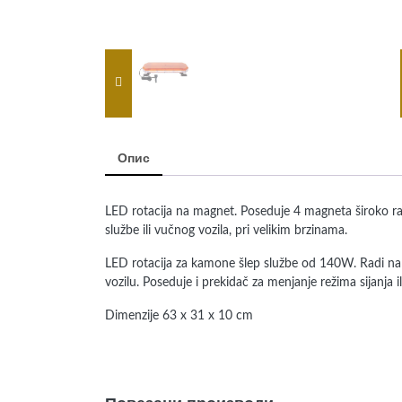
Опис
LED rotacija na magnet. Poseduje 4 magneta široko ra
službe ili vučnog vozila, pri velikim brzinama.
LED rotacija za kamone šlep službe od 140W. Radi na n
vozilu. Poseduje i prekidač za menjanje režima sijanja
Dimenzije 63 x 31 x 10 cm