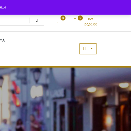
HOME
KONTAKT
аци
0
0
Total
рсд
0,00
EMA