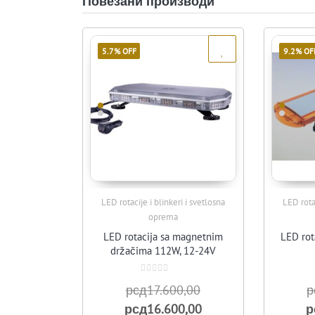
Повезани производи
5.7% OFF
9.2% OF
LED rotacije i blinkeri i svetlosna
LED rotac
Quick View
oprema
LED rotacija sa magnetnim
LED rot
držačima 112W, 12-24V
Оцењено
Оригинална
рсд
17.600,00
р
са
0
цена
Тренутна
рсд
од
16.600,00
р
5