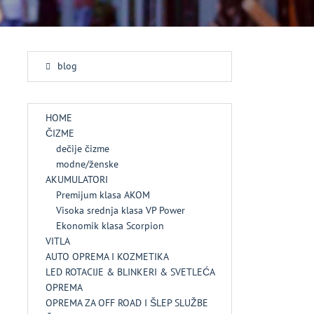
blog
HOME
ČIZME
dečije čizme
modne/ženske
AKUMULATORI
Premijum klasa AKOM
Visoka srednja klasa VP Power
Ekonomik klasa Scorpion
VITLA
AUTO OPREMA I KOZMETIKA
LED ROTACIJE & BLINKERI & SVETLEĆA
OPREMA
OPREMA ZA OFF ROAD I ŠLEP SLUŽBE