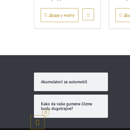
је
цена
била:
је:
Додај у корпу
Дод
рсд17.600,00.
рсд16.600,00.
Akumulatori za automobil
Kako da vaše gumene čizme
budu dugotrajne?
0