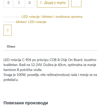
LED
Додај у корпу
је
је:
rotacija
C-
била:
рсд11.700,00.
904
LED rotacije i blinkeri i svetlosna oprema
Категорија:
рсд12.000,00.
12V-
blinkeri
LED rotacije
Ознаке:
,
24V
quantity
Опис
LED rotacija C-904 po principu COB ili Chip On Board. Izuzetno
kvalitetan. Radi na 12-24V. Dužina je 60cm, optimalna za manje
kamione ili putnička vozila.
Snaga je 100W, posediju više režima(modova) rada i menja se na
prekidaču.
Повезани производи