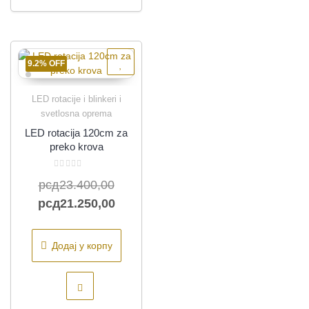
9.2% OFF
LED rotacije i blinkeri i
Quick View
svetlosna oprema
LED rotacija 120cm za
preko krova
Оцењено
Оригинална
рсд
23.400,00
са
0
од
цена
Тренутна
рсд
21.250,00
5
је
цена
била:
је:
Додај у корпу
рсд23.400,00.
рсд21.250,00.