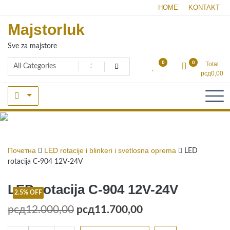
Skip
HOME
KONTAKT
to
Majstorluk
content
Sve za majstore
0
0
Total
рсд
0,00
Shop
Почетна
LED rotacije i blinkeri i svetlosna oprema
LED
rotacija C-904 12V-24V
LED rotacija C-904 12V-24V
2.5% OFF
Оригинална
Тренутна
рсд
12.000,00
рсд
11.700,00
цена
цена