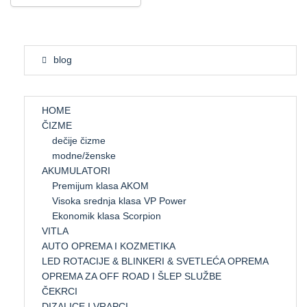
blog
HOME
ČIZME
dečije čizme
modne/ženske
AKUMULATORI
Premijum klasa AKOM
Visoka srednja klasa VP Power
Ekonomik klasa Scorpion
VITLA
AUTO OPREMA I KOZMETIKA
LED ROTACIJE & BLINKERI & SVETLEĆA OPREMA
OPREMA ZA OFF ROAD I ŠLEP SLUŽBE
ČEKRCI
DIZALICE I VRAPCI