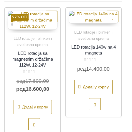
5.7% OFF
LED rotacije i blinkeri i
Quick View
LED rotacije i blinkeri i
svetlosna oprema
Quick View
svetlosna oprema
LED rotacija 140w na 4
magneta
LED rotacija sa
magnetnim držačima
112W, 12-24V
Оцењено
рсд
14.400,00
са
0
од
Оцењено
5
Оригинална
рсд
17.600,00
са
0
Додај у корпу
од
цена
Тренутна
рсд
16.600,00
5
је
цена
била:
је:
Додај у корпу
рсд17.600,00.
рсд16.600,00.